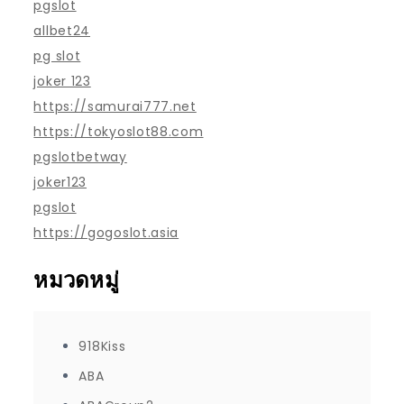
pgslot
allbet24
pg slot
joker 123
https://samurai777.net
https://tokyoslot88.com
pgslotbetway
joker123
pgslot
https://gogoslot.asia
หมวดหมู่
918Kiss
ABA