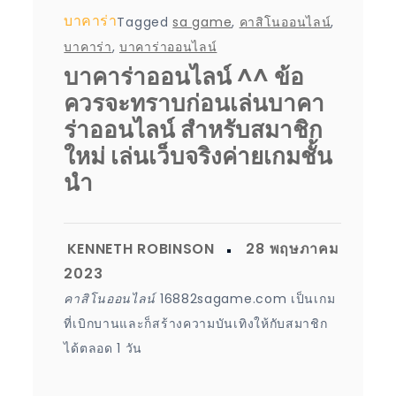
บาคาร่า
Tagged
sa game
,
คาสิโนออนไลน์
,
บาคาร่า
,
บาคาร่าออนไลน์
บาคาร่าออนไลน์ ^^ ข้อ
ควรจะทราบก่อนเล่นบาคา
ร่าออนไลน์ สำหรับสมาชิก
ใหม่ เล่นเว็บจริงค่ายเกมชั้น
นำ
คาสิโนออนไลน์
16882sagame.com เป็นเกม
ที่เบิกบานและก็สร้างความบันเทิงให้กับสมาชิก
ได้ตลอด 1 วัน