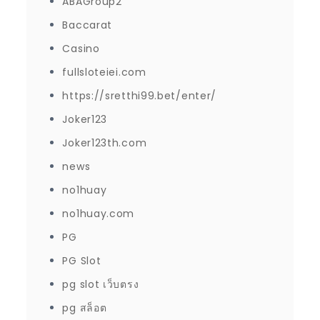
ABAGroup2
Baccarat
Casino
fullsloteiei.com
https://sretthi99.bet/enter/
Joker123
Joker123th.com
news
no1huay
no1huay.com
PG
PG Slot
pg slot เว็บตรง
pg สล็อต