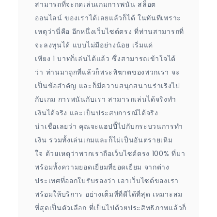
สามารถที่จะกดเล่นเกมการพนัน สล็อต
ออนไลน์ ของเราได้เลยแล้วก็ได้ ในทันทีเพราะ
เหตุว่านี่คือ อีกหนึ่งเว็บไซต์ตรง ที่ท่านสามารถที่
จะลงทุนได้ แบบไม่มีอย่างน้อย เริ่มแค่
เพียง 1 บาทก็เล่นได้แล้ว ซึ่งสามารถเข้าใจได้
ว่า ท่านมาถูกที่แล้วก็พระพิฆาตของพวกเรา จะ
เป็นข้อสำคัญ และก็มีความสนุกสนานร่าเริงไป
กับเกม การพนันกับเรา สามารถเล่นได้จริงทำ
เงินได้จริง และเป็นประสบการณ์ได้จริง
น่าเชื่อเลยว่า คุณจะแฮปปี้ไปกับกระบวนการทำ
เงิน รวมทั้งเล่นเกมและก็ไม่เป็นอันตรายเหิม
ใจ ด้วยเหตุว่าพวกเราถือเว็บไซต์ตรง 100% ที่มา
พร้อมทั้งความยอดเยี่ยมที่ยอดเยี่ยม จากต่าง
ประเทศที่ออกใบรับรองว่า เอาเว็บไซต์ของเรา
พร้อมให้บริการ อย่างเต็มที่ที่ดีได้ที่สุด เหมาะสม
ที่สุดเป็นตัวเลือก ที่เป็นไปด้วยประสิทธิภาพแล้วก็