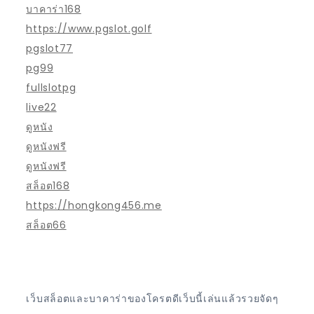
บาคาร่า168
https://www.pgslot.golf
pgslot77
pg99
fullslotpg
live22
ดูหนัง
ดูหนังฟรี
ดูหนังฟรี
สล็อต168
https://hongkong456.me
สล็อต66
เว็บสล็อตและบาคาร่าของโครตดีเว็บนี้เล่นแล้วรวยจัดๆ