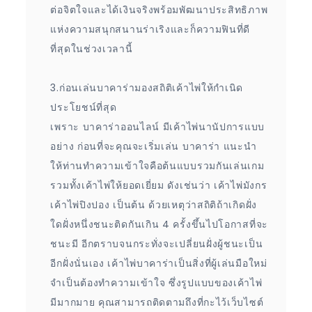
ต่อจิตใจและได้เงินจริงพร้อมพัฒนาประสิทธิภาพ
แห่งความสนุกสนานร่าเริงและก็ความฟินที่ดี
ที่สุดในช่วงเวลานี้
3.ก่อนเล่นบาคาร่ามองสถิติเค้าไพ่ให้กำเนิด
ประโยชน์ที่สุด
เพราะ บาคาร่าออนไลน์ มีเค้าไพ่นานัปการแบบ
อย่าง ก่อนที่จะคุณจะเริ่มเล่น บาคาร่า แนะนำ
ให้ท่านทำความเข้าใจคือต้นแบบรวมกันเล่นเกม
รวมทั้งเค้าไพ่ให้ยอดเยี่ยม ดังเช่นว่า เค้าไพ่มังกร
เค้าไพ่ปิงปอง เป็นต้น ด้วยเหตุว่าสถิติถ้าเกิดฝั่ง
ใดฝั่งหนึ่งชนะติดกันเกิน 4 ครั้งขึ้นไปโอกาสที่จะ
ชนะมี อีกตราบจนกระทั่งจะเปลี่ยนฝั่งผู้ชนะเป็น
อีกฝั่งนั่นเอง เค้าไพ่บาคาร่าเป็นสิ่งที่ผู้เล่นมือใหม่
จำเป็นต้องทำความเข้าใจ ซึ่งรูปแบบของเค้าไพ่
มีมากมาย คุณสามารถติดตามถึงที่กะไว้เว็บไซต์