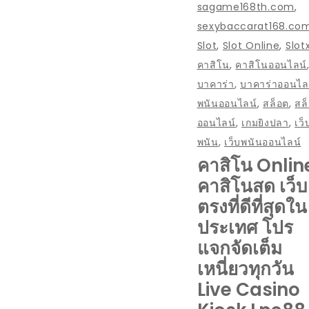
sagame168th.com
,
sexybaccarat168.co
Slot
,
Slot Online
,
Slot
คาสิโน
,
คาสิโนออนไลน์
บาคาร่า
,
บาคาร่าออนไล
พนันออนไลน์
,
สล็อต
,
สล
ออนไลน์
,
เกมยิงปลา
,
เว็
พนัน
,
เว็บพนันออนไลน์
คาสิโน Onlin
คาสิโนสด เว็บ
ตรงที่ดีที่สุดใน
ประเทศ โปร
แจกจัดเต็ม
เหนี่ยวทุกวัน
Live Casino