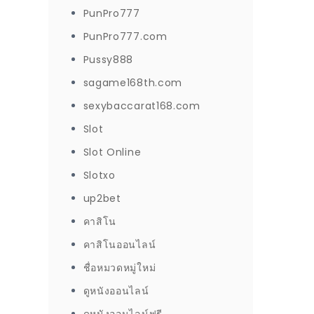
PunPro777
PunPro777.com
Pussy888
sagame168th.com
sexybaccarat168.com
Slot
Slot Online
Slotxo
up2bet
คาสิโน
คาสิโนออนไลน์
ชื่อหมวดหมู่ใหม่
ดูหนังออนไลน์