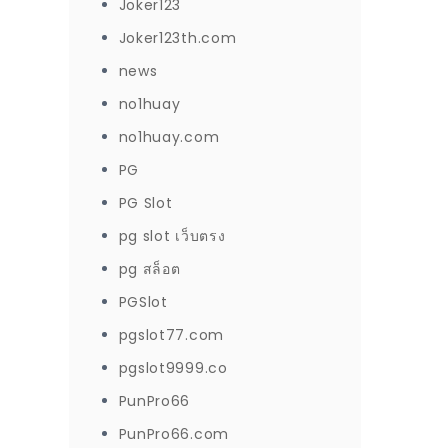
Joker123
Joker123th.com
news
no1huay
no1huay.com
PG
PG Slot
pg slot เว็บตรง
pg สล็อต
PGSlot
pgslot77.com
pgslot9999.co
PunPro66
PunPro66.com