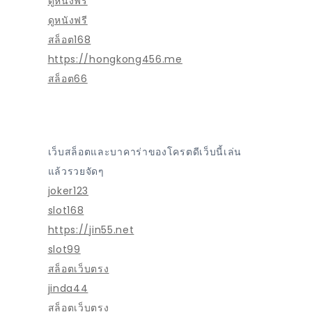
ดูหนังฟรี
ดูหนังฟรี
สล็อต168
https://hongkong456.me
สล็อต66
เว็บสล็อตและบาคาร่าของโครตดีเว็บนี้เล่น
แล้วรวยจัดๆ
joker123
slot168
https://jin55.net
slot99
สล็อตเว็บตรง
jinda44
สล็อตเว็บตรง