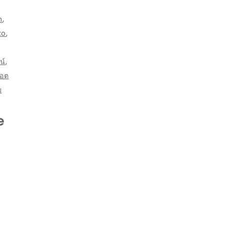
m
,
xo
,
,
น์
,
็อต
บ
e