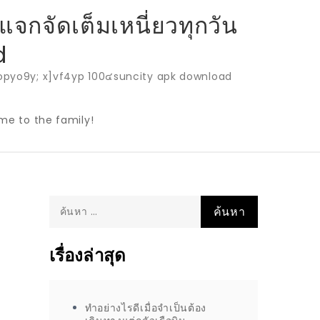
แจกจัดเต็มเหนี่ยวทุกวัน
d
'pnopyo9y; x]vf4yp 100๔suncity apk download
e to the family!
ค้นหา
สำหรับ:
เรื่องล่าสุด
ทำอย่างไรดีเมื่อจำเป็นต้อง