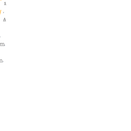
s
,
A
,
com
,
m
,