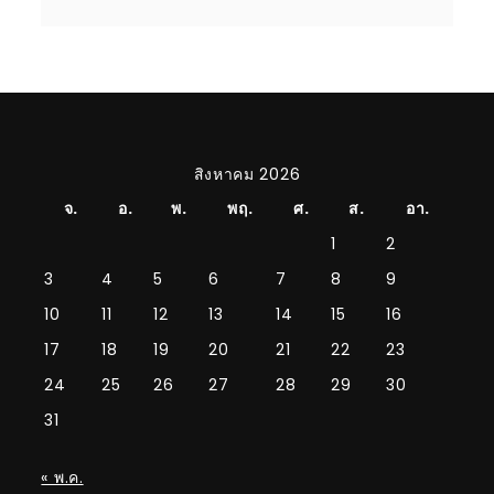
สิงหาคม 2026
จ.
อ.
พ.
พฤ.
ศ.
ส.
อา.
1
2
3
4
5
6
7
8
9
10
11
12
13
14
15
16
17
18
19
20
21
22
23
24
25
26
27
28
29
30
31
« พ.ค.