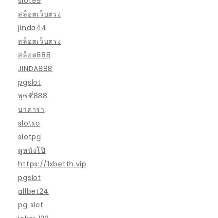
slot99
สล็อตเว็บตรง
jinda44
สล็อตเว็บตรง
สล็อต888
JINDA888
pgslot
พุซซี่888
บาคาร่า
slotxo
slotpg
ดูหนังโป๊
https://1xbetth.vip
pgslot
allbet24
pg slot