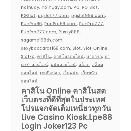
no1huay
,
no1huay.com
,
PG
,
PG Slot
,
PGSlot
,
pgslot77.com
,
pgslot999.com
,
PunPro66
,
PunPro66.com
,
PunPro777
,
PunPro777.com
,
Pussy888
,
sagame168th.com
,
sexybaccarat168.com
,
Slot
,
Slot Online
,
Slotxo
,
คาสิโน
,
คาสิโนออนไลน์
,
บาคาร่า
,
บา
คาร่าออนไลน์
,
พนันออนไลน์
,
สล็อต
,
สล็อต
ออนไลน์
,
เกมยิงปลา
,
เว็บพนัน
,
เว็บพนัน
ออนไลน์
คาสิโน Online คาสิโนสด
เว็บตรงที่ดีที่สุดในประเทศ
โปรแจกจัดเต็มเหนี่ยวทุกวัน
Live Casino Kiosk.lpe88
Login Joker123 Pc