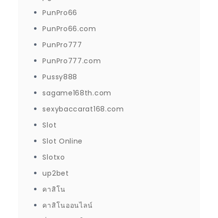
PunPro66
PunPro66.com
PunPro777
PunPro777.com
Pussy888
sagame168th.com
sexybaccarat168.com
Slot
Slot Online
Slotxo
up2bet
คาสิโน
คาสิโนออนไลน์