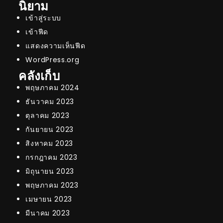
นิยาม
เข้าสู่ระบบ
เข้าฟีด
แสดงความเห็นฟีด
WordPress.org
คลังเก็บ
พฤษภาคม 2024
ธันวาคม 2023
ตุลาคม 2023
กันยายน 2023
สิงหาคม 2023
กรกฎาคม 2023
มิถุนายน 2023
พฤษภาคม 2023
เมษายน 2023
มีนาคม 2023