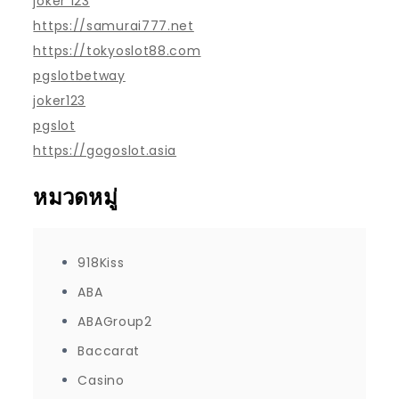
joker 123
https://samurai777.net
https://tokyoslot88.com
pgslotbetway
joker123
pgslot
https://gogoslot.asia
หมวดหมู่
918Kiss
ABA
ABAGroup2
Baccarat
Casino