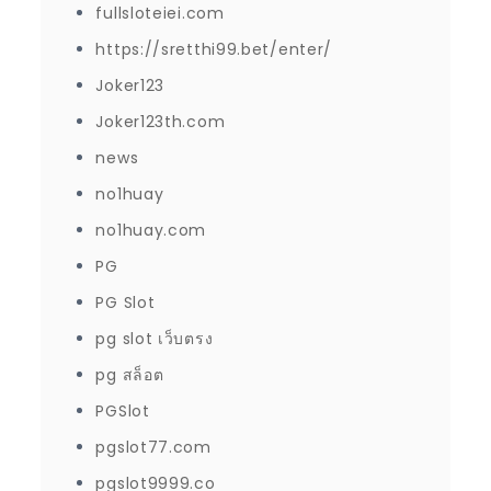
fullsloteiei.com
https://sretthi99.bet/enter/
Joker123
Joker123th.com
news
no1huay
no1huay.com
PG
PG Slot
pg slot เว็บตรง
pg สล็อต
PGSlot
pgslot77.com
pgslot9999.co