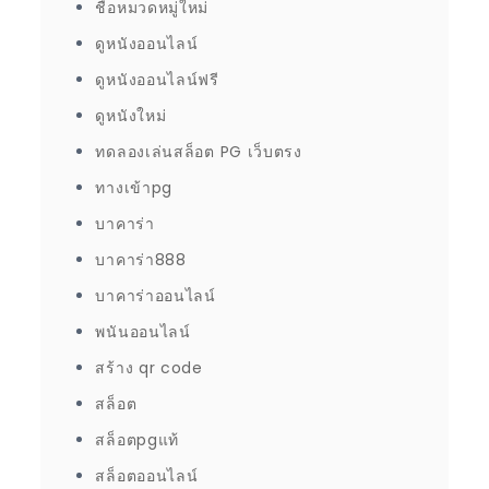
ชื่อหมวดหมู่ใหม่
ดูหนังออนไลน์
ดูหนังออนไลน์ฟรี
ดูหนังใหม่
ทดลองเล่นสล็อต PG เว็บตรง
ทางเข้าpg
บาคาร่า
บาคาร่า888
บาคาร่าออนไลน์
พนันออนไลน์
สร้าง qr code
สล็อต
สล็อตpgแท้
สล็อตออนไลน์