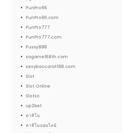
PunPro66
PunPro66.com
PunPro777
PunPro777.com
Pussy888
sagame168th.com
sexybaccarat168.com
Slot
Slot Online
Slotxo
up2bet
คาสิโน
คาสิโนออนไลน์