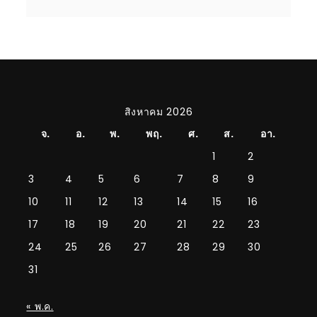
สิงหาคม 2026
จ.
อ.
พ.
พฤ.
ศ.
ส.
อา.
1
2
3
4
5
6
7
8
9
10
11
12
13
14
15
16
17
18
19
20
21
22
23
24
25
26
27
28
29
30
31
« พ.ค.