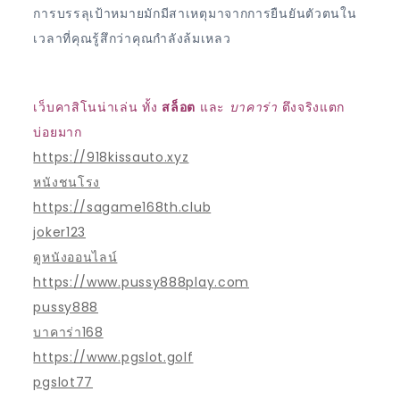
การบรรลุเป้าหมายมักมีสาเหตุมาจากการยืนยันตัวตนใน
เวลาที่คุณรู้สึกว่าคุณกำลังล้มเหลว
เว็บคาสิโนน่าเล่น ทั้ง
สล็อต
และ
บาคาร่า
ตึงจริงแตก
บ่อยมาก
https://918kissauto.xyz
หนังชนโรง
https://sagame168th.club
joker123
ดูหนังออนไลน์
https://www.pussy888play.com
pussy888
บาคาร่า168
https://www.pgslot.golf
pgslot77