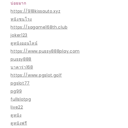
บ่อยมาก
https://918kissauto.xyz
หนังชนโรง
https://sagame168th.club
joker123
ดูหนังออนไลน์
https://www.pussy888play.com
pussy888
บาคาร่า168
https://www.pgslot.golf
pgslot77
pg99
fullslotpg
live22
ดูหนัง
ดูหนังฟรี