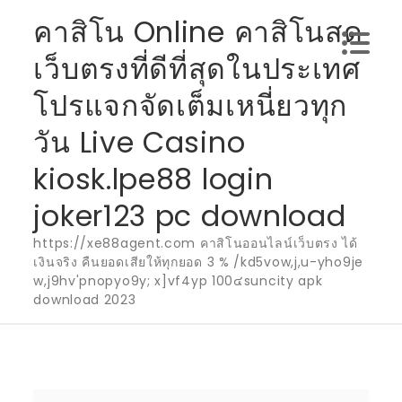
Skip
คาสิโน Online คาสิโนสด
to
เว็บตรงที่ดีที่สุดในประเทศ
content
โปรแจกจัดเต็มเหนี่ยวทุก
วัน Live Casino
kiosk.lpe88 login
joker123 pc download
https://xe88agent.com คาสิโนออนไลน์เว็บตรง ได้
เงินจริง คืนยอดเสียให้ทุกยอด 3 % /kd5vow,j,u-yho9je
w,j9hv'pnopyo9y; x]vf4yp 100๔suncity apk
download 2023