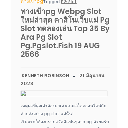
ทางเข้าpg
Tagged
PG Slot
ทางเข้าpg Webpg Slot
ใหม่ล่าสุด คาสิโนเว็บแม่ Pg
Slot ทดลองเล่น Top 35 By
Ara Pg Slot
Pg.Pgslot.fish 19 AUG
2566
เหตุผลที่คุณจำต้องมาเล่นเกมสล็อตออนไลน์กับ
ค่ายดังอย่าง pg slot แค่นั้น!
เริ่มแรกก็ต้องกราบสวัสดีแฟนๆจาก pg ด้วยครับ