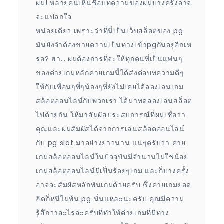
ผม! หลายคนเห็นชื่อบทความของผมบางครั้งอาจ
จะแปลกใจ
หน่อยเดียว เพราะว่าที่นี่เป็นเว็บสล็อตของ pg
มันยังจำต้องขายความเป็นทางเข้าpgกันอยู่อีกเห
รอ? ฮ่า… ผมต้องการที่จะให้ทุกคนที่เป็นแฟนๆ
ของค่ายเกมหลักค่ายเกมนี้ได้ส่งต่อบทความดีๆ
ให้กับเพื่อนๆพี่ๆน้องๆที่ยังไม่เคยได้ลองเล่นเกม
สล็อตออนไลน์กับพวกเรา ได้มาทดลองเล่นสล็อต
ไปด้วยกัน ให้มาสัมผัสประสบการณ์ที่ผมเชื่อว่า
คุณและผมสัมผัสได้จากการเล่นสล็อตออนไลน์
กับ pg slot มาอย่างยาวนาน แน่ๆครับว่า ค่าย
เกมสล็อตออนไลน์ในปัจจุบันมีจำนวนไม่ใช่น้อย
เกมสล็อตออนไลน์มีเป็นร้อยๆเกม และก็บางครั้ง
อาจจะสัมผัสหลักพันเกมด้วยครับ ซึ่งค่ายเกมยอด
ฮิตก็หนีไม่พ้น pg นั่นแหละนะครับ คุณมีความ
รู้สึกว่าอะไรล่ะครับที่ทำให้ค่ายเกมที่มีทาง