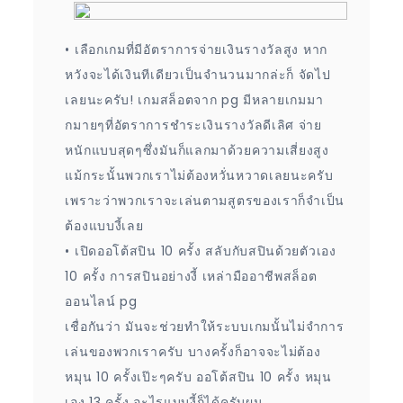
• เลือกเกมที่มีอัตราการจ่ายเงินรางวัลสูง หาก
หวังจะได้เงินทีเดียวเป็นจำนวนมากล่ะก็ จัดไป
เลยนะครับ! เกมสล็อตจาก pg มีหลายเกมมา
กมายๆที่อัตราการชำระเงินรางวัลดีเลิศ จ่าย
หนักแบบสุดๆซึ่งมันก็แลกมาด้วยความเสี่ยงสูง
แม้กระนั้นพวกเราไม่ต้องหวั่นหวาดเลยนะครับ
เพราะว่าพวกเราจะเล่นตามสูตรของเราก็จำเป็น
ต้องแบบงี้เลย
• เปิดออโต้สปิน 10 ครั้ง สลับกับสปินด้วยตัวเอง
10 ครั้ง การสปินอย่างงี้ เหล่ามืออาชีพสล็อต
ออนไลน์ pg
เชื่อกันว่า มันจะช่วยทำให้ระบบเกมนั้นไม่จำการ
เล่นของพวกเราครับ บางครั้งก็อาจจะไม่ต้อง
หมุน 10 ครั้งเป๊ะๆครับ ออโต้สปิน 10 ครั้ง หมุน
เอง 13 ครั้ง อะไรแบบงี้ก็ได้ครับผม