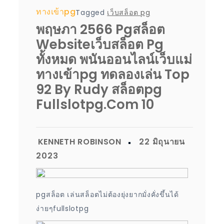
ทางเข้าpg
Tagged
เว็บสล็อต pg
พฤษภา 2566 Pgสล็อต
Websiteเว็บสล็อต Pg
ทั้งหมด พนันออนไลน์เว็บแม่
ทางเข้าpg ทดลองเล่น Top
92 By Rudy สล็อตpg
Fullslotpg.com 10
pgสล็อต เล่นสล็อตไม่ต้องยุ่งยากมั่งคั่งขึ้นได้
ง่ายๆfullslotpg