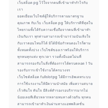
เว็บสล็อต pg ไว้ใจจากคนที่เข้ามาทำกำไรกับ
เรา
ยอดเยี่ยมเว็บไซต์ผู้ให้บริการตามมาตรฐาน
คุณภาพ กับเว็บ เว็บสล็อต pg ให้บริการดีที่สุดใน
ไทยรวมทั้งได้รับความเชื่อถือจากคนที่เข้ามาทำ
เงินกับเรา ทุกท่านสามารถเข้ามาร่วมบันเทิงใจ
กับเราตอนไหนก็ได้ มิได้มีข้อกำหนดอะไรก็ตาม
ทั้งหมดทั้งปวง เว็บไซต์ของเราพร้อมให้บริการ
ทุกหนทุกแห่ง ทุกเวลา รวมทั้งมีแอดไม่นที่
สามารถรองรับในสิ่งที่ต้องการได้ครบตลอด 1 วัน
รองรับการเข้าใช้งานได้ครบวงจร
เว็บไซต์สล็อต fullslotpg ได้มีการอัพเดทระบบ
การใช้แรงงานให้มีความนำสมัย เพิ่มความสบาย
เร็วทันใจ ทันใจ มีลิงค์สำรองรอบริการมากไม่
น้อยเลยทีเดียวหลากหลายหนทางด้วยกัน ทุกคน
สามารถเข้ามาทำเงินผ่านทางแอพพลิเคชั่น