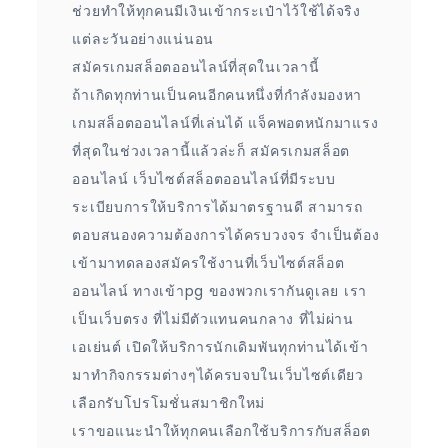
ช่วยทำให้ทุกคนมีเงินเข้ากระเป๋าไว้ใช้ได้จริง
แต่ละวันอย่างแน่นอน
สมัครเกมสล็อตออนไลน์ที่สุดในเวลานี้
ถ้าเกิดทุกท่านเป็นคนอีกคนหนึ่งที่กำลังมองหา
เกมสล็อตออนไลน์ที่เล่นได้ แจ็คพอตหนักมาแรง
ที่สุดในช่วงเวลานี้แล้วล่ะก็ สมัครเกมสล็อต
ออนไลน์ เว็บไซต์สล็อตออนไลน์ที่มีระบบ
ระเบียบการให้บริการได้มาตรฐานดี สามารถ
ตอบสนองความต้องการได้ครบวงจร จำเป็นต้อง
เข้ามาทดลองสมัครใช้งานที่เว็บไซต์สล็อต
ออนไลน์ ทางเข้าpg ของพวกเรากันดูเลย เรา
เป็นเว็บตรง ที่ไม่มีตัวแทนคนกลาง ที่ไม่ผ่าน
เอเย่นต์ เปิดให้บริการนักเดิมพันทุกท่านได้เข้า
มาทำกิจกรรมต่างๆได้ครบจบในเว็บไซต์เดียว
เลือกรับโปรโมชั่นสมาชิกใหม่
เราขอแนะนำให้ทุกคนเลือกใช้บริการกับสล็อต