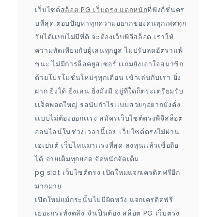
เว็บไซต์
สล็อต PG เว็บตรง แตกหนัก
ที่ฟังก์ชั่นคร
บที่สุด ตอบปัญหาทุกความอยากของคนทุกเพศทุก
วัยได้เเบบไม่มีที่ติ จะต้องเว็บพีจีสล็อต เราให้
ความทัดเทียมกับผู้เล่นทุกยูส ไม่ปรับลดอัตราแพ้
ชนะ ไม่มีการล็อคยูสเซอร์ เเถมยังเอาใจสมาชิก
ด้วยโปรโมชั่นใหม่ๆทุกเดือน เข้าเล่นกับเรา ยิ่ง
ฝาก ยิ่งได้ ยิ่งเล่น ยิ่งมั่งมี อยู่ที่ใดก็ตระเตรียมรับ
เเจ็คพอตใหญ่ รอนับกำไรเเบบสวยๆอยากมั่งคั่ง
เเบบไม่ต้องออกเเรง สมัครเว็บไซต์ตรงพีจีสล็อต
ออนไลน์ในช่วงเวลานี้เลย เว็บไซต์ตรงไม่ผ่าน
เอเย่นต์ เว็บไหนมาเเรงที่สุด ลงทุนเเล้วเชื่อถือ
ได้ จ่ายเต็มทุกยอด จัดหนักจัดเต็ม
pg slot เว็บไซต์ตรง เปิดใหม่แจกเครดิตฟรีอีก
มากมาย
เปิดใหม่แม้กระนั้นไม่มีผิดหวัง แจกเครดิตฟรี
เยอะกระทั่งตลึง จำเป็นต้อง สล็อต PG เว็บตรง