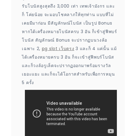
รับโบนัสสูงสุดถึง 3,000 เท่า เทพเจ้ามังกร และ
ก็ โค่ยน้อย จะมอบโชคลาภให้ทุกท่าน แบบที่ไม่
เคยมีมาก่อน มีสัญลักษณ์โบนัส เป็นรูป Bonus
หากได้เครื่องหมายโบนัสครบ 3 อัน ก็เข้าสู่ฟีพบร์
โบนัส สัญลักษณ์ Bonus จะปรากฏบนวงล้อ
เฉพาะ 2,
pg slot เว็บตรง
3 และก็ 4 แค่นั้น แม้
ได้เครื่องหมายครบ 3 อัน ก็จะเข้าสู่ฟีพบร์โบนัส
และก็วงล้อรูเล็ตจะปรากฏออกมาพร้อมรางวัล
เยอะแยะ และก็จะได้โอกาสสำหรับเพื่อการหมุน
5 ครั้ง