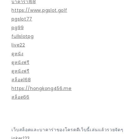
บาคาร่า168
https://www.pgslot.golf
pgslot77
pg99
fullslotpg
live22
ดูหนัง
ดูหนังฟรี
ดูหนังฟรี
สล็อต168
https://hongkong456.me
สล็อต66
เว็บสล็อตและบาคาร่าของโครตดีเว็บนี้เล่นแล้วรวยจัดๆ
joker123