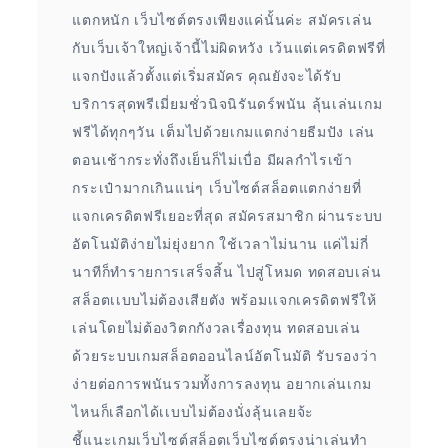
แตกหนัก เว็บไซต์ตรงเพียงแค่นั้นค่ะ สมัครเล่น
กับเว็บเจ้าใหญ่เจ้านี้ไม่ผิดหวัง เว้นแต่เครดิตฟรีที่
แจกปังแล้วตั้งแต่เริ่มสมัคร คุณยังจะได้รับ
บริการสุดพรีเมี่ยมชั่วนิจนิรันดร์พนัน ลุ้นเล่นเกม
ฟรีได้ทุกๆวัน เต็มไปด้วยเกมแตกง่ายธีมปัง เล่น
ตอนเช้ากระทั่งถึงเย็นก็ไม่เบื่อ มีผลกำไรเข้า
กระเป๋ามากเกินแน่ๆ เว็บไซต์สล็อตแตกง่ายที่
แจกเครดิตฟรีเยอะที่สุด สมัครสมาชิก ผ่านระบบ
อัตโนมัติง่ายไม่ยุ่งยาก ใช้เวลาไม่นาน แค่ไม่กี่
นาทีก็ทำรายการเสร็จสิ้น ไปสู่โหมด ทดสอบเล่น
สล็อตเเบบไม่ต้องเสียตัง พร้อมเเจกเครดิตฟรีให้
เล่นโดยไม่ต้องวิตกกังวลเรื่องทุน ทดสอบเล่น
ด้วยระบบเกมสล็อตออนไลน์อัตโนมัติ รับรองว่า
ง่ายต่อการพนันรวมทั้งการลงทุน อยากเล่นเกม
ไหนก็เลือกได้เเบบไม่ต้องนั่งลุ้นเลยจ้ะ
ชี้แนะเกมเว็บไซต์สล็อตเว็บไซต์ตรงน่าเล่นทำ