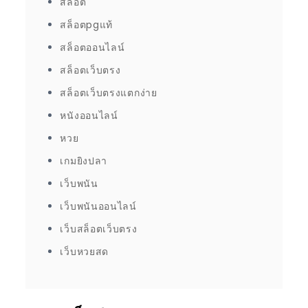
สล็อต
สล็อตpgแท้
สล็อตออนไลน์
สล็อตเว็บตรง
สล็อตเว็บตรงแตกง่าย
หนังออนไลน์
หวย
เกมยิงปลา
เว็บพนัน
เว็บพนันออนไลน์
เว็บสล็อตเว็บตรง
เว็บหวยสด