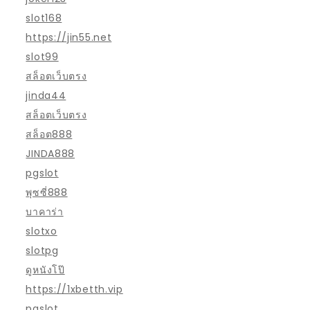
slot168
https://jin55.net
slot99
สล็อตเว็บตรง
jinda44
สล็อตเว็บตรง
สล็อต888
JINDA888
pgslot
พุซซี่888
บาคาร่า
slotxo
slotpg
ดูหนังโป๊
https://1xbetth.vip
pgslot