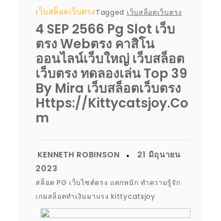
เว็บสล็อตเว็บตรง
Tagged
เว็บสล็อตเว็บตรง
4 SEP 2566 Pg Slot เว็บ
ตรง Webตรง คาสิโน
ออนไลน์เว็บใหญ่ เว็บสล็อต
เว็บตรง ทดลองเล่น Top 39
By Mira เว็บสล็อตเว็บตรง
Https://Kittycatsjoy.co
M
สล็อต PG เว็บไซต์ตรง แตกหนัก ทำความรู้จัก
เกมสล็อตทำเงินมาแรง kittycatsjoy