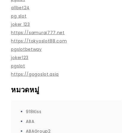
allbet24
pg slot
joker 123
https://samurai777.net
https://tokyoslot88.com
pgslotbetway
joker123
pgslot
https://gogoslot.asia
หมวดหมู่
918Kiss
ABA
ABAGroup2