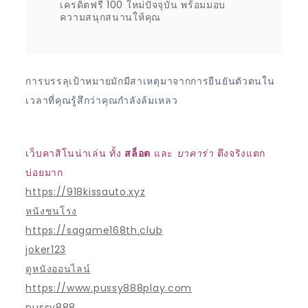
เครดิตฟรี 100 ใหม่ปัจจุบัน พร้อมมอบ
ความสนุกสนานให้คุณ
การบรรลุเป้าหมายมักมีสาเหตุมาจากการยืนยันตัวตนใน
เวลาที่คุณรู้สึกว่าคุณกำลังล้มเหลว
เว็บคาสิโนน่าเล่น ทั้ง
สล็อต
และ
บาคาร่า
ตึงจริงแตก
บ่อยมาก
https://918kissauto.xyz
หนังชนโรง
https://sagame168th.club
joker123
ดูหนังออนไลน์
https://www.pussy888play.com
pussy888