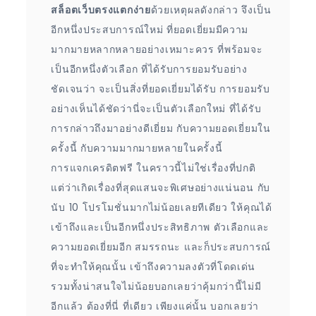
สล็อตเว็บตรงแตกง่าย
ด้วยเหตุผลดังกล่าว จึงเป็น
อีกหนึ่งประสบการณ์ใหม่ ที่ยอดเยี่ยมมีความ
มากมายหลากหลายอย่างเหมาะควร ที่พร้อมจะ
เป็นอีกหนึ่งตัวเลือก ที่ได้รับการยอมรับอย่าง
ชัดเจนว่า จะเป็นสิ่งที่ยอดเยี่ยมได้รับ การยอมรับ
อย่างเห็นได้ชัดว่านี่จะเป็นตัวเลือกใหม่ ที่ได้รับ
การกล่าวถึงมาอย่างดีเยี่ยม กับความยอดเยี่ยมใน
ครั้งนี้ กับความมากมายหลายในครั้งนี้
การแจกเครดิตฟรี ในคราวนี้ไม่ใช่เรื่องที่ปกติ
แต่ว่าเกิดเรื่องที่สุดแสนจะพิเศษอย่างแน่นอน กับ
นับ 10 โปรโมชั่นมากไม่น้อยเลยทีเดียว ให้คุณได้
เข้าถึงและเป็นอีกหนึ่งประสิทธิภาพ ตัวเลือกและ
ความยอดเยี่ยมอีก สมรรถนะ และก็ประสบการณ์
ที่จะทำให้คุณนั้น เข้าถึงความลงตัวที่โดดเด่น
รวมทั้งน่าสนใจไม่น้อยบอกเลยว่าคุ้มกว่านี้ไม่มี
อีกแล้ว ต้องที่นี่ ที่เดียว เพียงแค่นั้น บอกเลยว่า