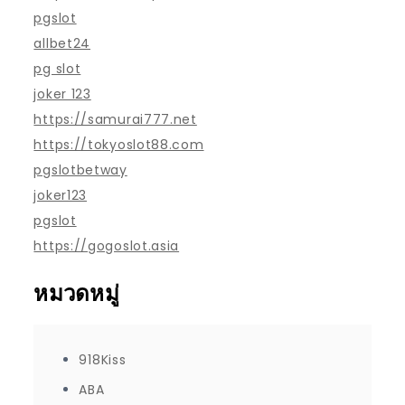
pgslot
allbet24
pg slot
joker 123
https://samurai777.net
https://tokyoslot88.com
pgslotbetway
joker123
pgslot
https://gogoslot.asia
หมวดหมู่
918Kiss
ABA