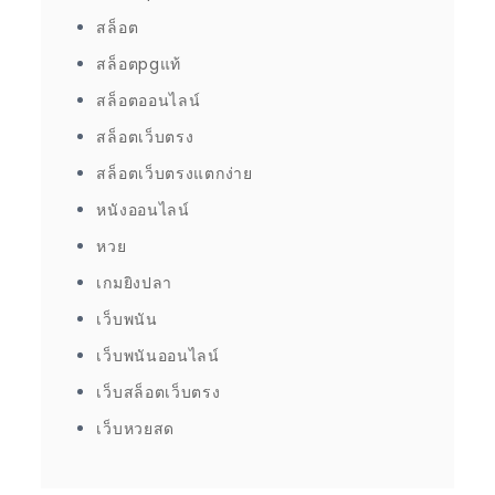
สล็อต
สล็อตpgแท้
สล็อตออนไลน์
สล็อตเว็บตรง
สล็อตเว็บตรงแตกง่าย
หนังออนไลน์
หวย
เกมยิงปลา
เว็บพนัน
เว็บพนันออนไลน์
เว็บสล็อตเว็บตรง
เว็บหวยสด