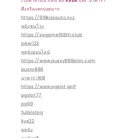
เว็บคาสิโนน่าเล่น ทั้ง
สล็อต
และ
บาคาร่า
ตึงจริงแตกบ่อยมาก
https://918kissauto.xyz
หนังชนโรง
https://sagame168th.club
joker123
ดูหนังออนไลน์
https://www.pussy888play.com
pussy888
บาคาร่า168
https://www.pgslot.golf
pgslot77
pg99
fullslotpg
live22
ดูหนัง