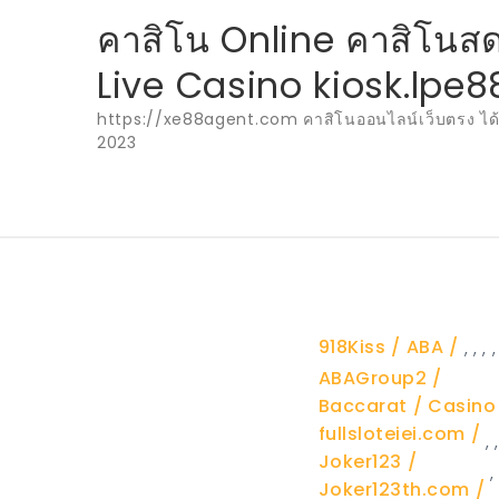
Skip
คาสิโน Online คาสิโนสด เ
to
Live Casino kiosk.lpe8
content
https://xe88agent.com คาสิโนออนไลน์เว็บตรง ได้
2023
918Kiss
ABA
,
,
,
ABAGroup2
Baccarat
Casino
fullsloteiei.com
,
Joker123
Joker123th.com