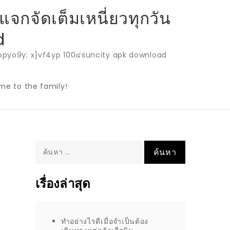
แจกจัดเต็มเหนี่ยวทุกวัน
d
'pnopyo9y; x]vf4yp 100๔suncity apk download
e to the family!
ค้นหา
สำหรับ:
เรื่องล่าสุด
ทำอย่างไรดีเมื่อจำเป็นต้อง