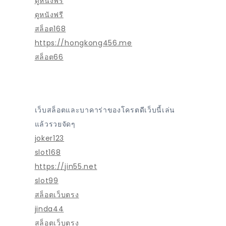
ดูหนังฟรี
ดูหนังฟรี
สล็อต168
https://hongkong456.me
สล็อต66
เว็บสล็อตและบาคาร่าของโครตดีเว็บนี้เล่น
แล้วรวยจัดๆ
joker123
slot168
https://jin55.net
slot99
สล็อตเว็บตรง
jinda44
สล็อตเว็บตรง