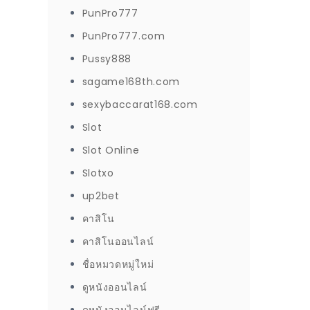
PunPro777
PunPro777.com
Pussy888
sagame168th.com
sexybaccarat168.com
Slot
Slot Online
Slotxo
up2bet
คาสิโน
คาสิโนออนไลน์
ชื่อหมวดหมู่ใหม่
ดูหนังออนไลน์