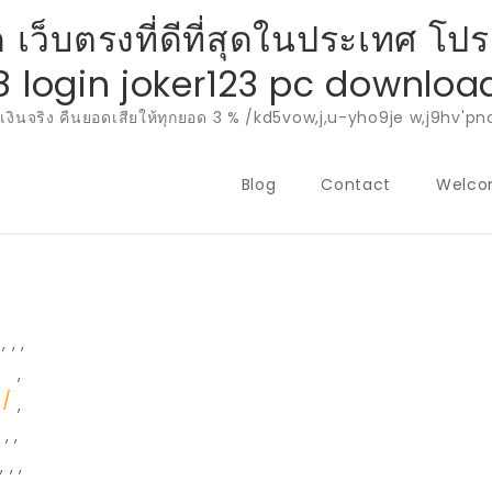
ว็บตรงที่ดีที่สุดในประเทศ โปร
8 login joker123 pc downloa
เงินจริง คืนยอดเสียให้ทุกยอด 3 % /kd5vow,j,u-yho9je w,j9hv
Blog
Contact
Welcom
,
,
,
,
,
,
,
,
,
,
,
,
,