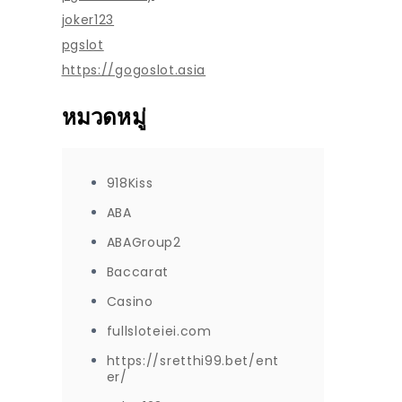
joker123
pgslot
https://gogoslot.asia
หมวดหมู่
918Kiss
ABA
ABAGroup2
Baccarat
Casino
fullsloteiei.com
https://sretthi99.bet/ent
er/