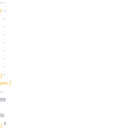
,
,
,
,
,
,
,
,
,
,
,
,
,
,
,
com
,
,
agg
8Ki
s