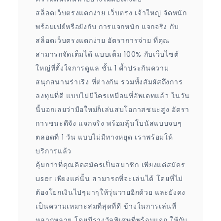
สล็อตเว็บตรงแตกง่าย เว็บตรง เจ้าใหญ่ จัดหนัก
พร้อมเปย์หรือยังกับ การแจกหนัก แจกจริง กับ
สล็อตเว็บตรงแตกง่าย อัตราการจ่าย ที่คุณ
สามารถจัดเต็มได้ แบบเต็ม 100% กับเว็บไซต์
ใหญ่ที่ตั้งใจการดูแล ชั้น 1 ค้ำประกันความ
สนุกสนานร่าเริง ที่ต่างกัน รวมทั้งสัมผัสถึงการ
ลงทุนที่ดี แบบไม่มีใครเหมือนที่อัพเดทแล้ว ในวัน
นี้บอกเลยว่ามือใหม่ก็เล่นสบโอกาสชนะสูง อัตรา
การชนะดีจัง แจกจริง พร้อมลุ้นโบนัสแบบจบๆ
ตลอดที่ 1 วัน แบบไม่มีทางหยุด เราพร้อมให้
บริการแล้ว
คุ้มกว่าที่คุณคิดสมัครเป็นสมาชิก เพียงแต่สมัคร
user เพียงแค่นั้น สามารถที่จะเล่นได้ โดยที่ไม่
ต้องโยกเงินไปๆมาๆให้วุ่นวายอีกด้วย และยังคง
เป็นความเหมาะสมที่สุดที่ดี ข้างในการเล่นที่
หลากหลาย โดยมีรางวัลพิเศษที่พร้อมแจก ให้กับ