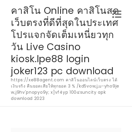
Skip
คาสิโน Online คาสิโนสด
to
เว็บตรงที่ดีที่สุดในประเทศ
content
โปรแจกจัดเต็มเหนี่ยวทุก
วัน Live Casino
kiosk.lpe88 login
joker123 pc download
https://xe88agent.com คาสิโนออนไลน์เว็บตรง ได้
เงินจริง คืนยอดเสียให้ทุกยอด 3 % /kd5vow,j,u-yho9je
w,j9hv'pnopyo9y; x]vf4yp 100๔suncity apk
download 2023