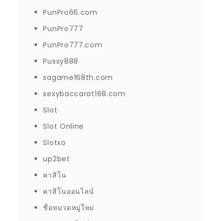
PunPro66.com
PunPro777
PunPro777.com
Pussy888
sagame168th.com
sexybaccarat168.com
Slot
Slot Online
Slotxo
up2bet
คาสิโน
คาสิโนออนไลน์
ชื่อหมวดหมู่ใหม่