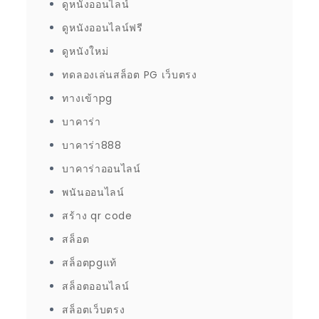
ดูหนังออนไลน์
ดูหนังออนไลน์ฟรี
ดูหนังใหม่
ทดลองเล่นสล็อต PG เว็บตรง
ทางเข้าpg
บาคาร่า
บาคาร่า888
บาคาร่าออนไลน์
พนันออนไลน์
สร้าง qr code
สล็อต
สล็อตpgแท้
สล็อตออนไลน์
สล็อตเว็บตรง