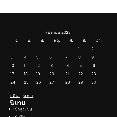
เมษายน 2023
จ.
อ.
พ.
พฤ.
ศ.
ส.
อา.
1
2
3
4
5
6
7
8
9
10
11
12
13
14
15
16
17
18
19
20
21
22
23
24
25
26
27
28
29
30
« มี.ค.
พ.ค. »
นิยาม
เข้าสู่ระบบ
เข้าฟีด